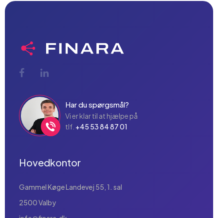
Har du spørgsmål?
Vi er klar til at hjælpe på
tlf.
+45 53 84 87 01
Hovedkontor
Gammel Køge Landevej 55, 1. sal
2500 Valby
info@finara.dk