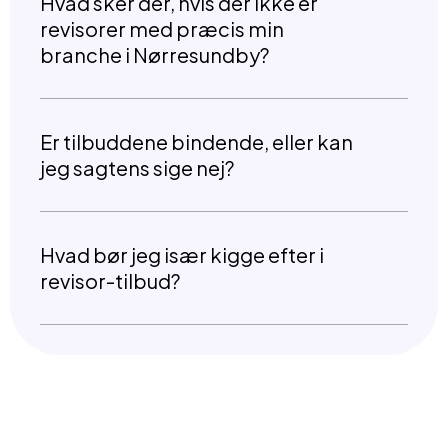
Hvad sker der, hvis der ikke er
revisorer med præcis min
branche i Nørresundby?
Er tilbuddene bindende, eller kan
jeg sagtens sige nej?
Hvad bør jeg især kigge efter i
revisor-tilbud?