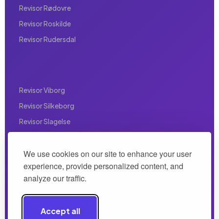
Revisor Rødovre
Revisor Roskilde
Revisor Rudersdal
Revisor Viborg
Revisor Silkeborg
Revisor Slagelse
Revisor Sønderborg
Revisor Svendborg
We use cookies on our site to enhance your user
experience, provide personalized content, and
Revisor Taarnby
analyze our traffic.
Revisor Taastrup
Revisor Valby
Accept all
Revisor Vallensbæk