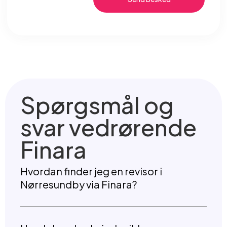
Spørgsmål og
svar vedrørende
Finara
Hvordan finder jeg en revisor i
Nørresundby via Finara?